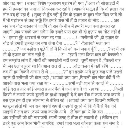
ओर चढ़ गया ।उनका विशेष प्रसारण प्रारंभ हो गया ,” आप तो सोसाइटी में
हमारी इज्जत का जनाजा निकलवाकर रहोगे ।आपको मालूम है कि दो हज़ार का
नोट बंद हो रहा है ।सुबह से ढूँढ रही हूँ कि दो हज़ार के कुछ नोट मिल जायें तो
मैं भी पड़ोसन से कह सकूँ कि हमारे पास भी हैं दो हज़ार के नोट ………अब
जब सब नोट बदलवाने जाएँगे तो सब के बीच में हमारी भला क्या इज्जत रह
जाएगी ,जब सबको पता लगेगा कि हमारे पास एक भी दो हज़ार का नोट नहीं है
?’’ हमारा मुँह आश्चर्य से फटा रह गया ………! -“श्रीमती जी ,दो हज़ार के
नोट से हमारी इज्जत का क्या लेना देना ……..?’’ -“आपको भला क्या
………? जब पड़ोसन पूछेंगी तो मैं किसी को क्या जवाब दूँगी …….?घर में एक
भी दो हज़ार का नोट नहीं है ……….?’’ -“इसमें भला किस बात की बेज्जती ?
हम सभ्रांत लोग हैं ,नोटों की जमाख़ोरी नहीं करते।तुम्हें मालूम है ,पिछली बार
भी जब एलान हुआ था कि आज रात से ……..नोट चलन में नहीं रहेंगे ………
तब भी हम कितने आराम से थे ………?’’ हम इसके आगे कुछ कह पाते उससे
पहले ही श्रीमती जी बोल पड़ी ,”आपको क्या पता ,पिछली बार नोट बंदी में भी
आपके पास भला क्या रखा था - ………..सभी बड़ी शान से बताते थे ………
कोई दस हज़ार कोई पचास हज़ार बैंक में जमा कराने जा रहा था ………किसी
किसी ने लाखों रुपये दूसरों के हाथों मज़दूरी दे-दे कर बैंक में रुपये जमा कराये ।
बस एक हम ही इस सौभाग्य से वंचित रहे ।आपको क्या पता कितनी शर्मिंदगी
महसूस होती थी जब सब अपनी अपनी कहानी सुनने थे कि वे कैसे बैंक की
लाइनों में लग कर ,रुपये जमा कराके आये ।लेकिन हम थे कि बस ……….।
अब श्रीमती जी की नाराज़गी अपनी जगह है ठीक हो सकती है ।लेकिन हम
ठहरे एक आम वेतन भोगी नागरिक ,हमारे पास भला कौनसा कला धन जमा है ।