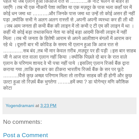
पहले भी जब एलान हुआ किआज रात से ………..के नोट चलन से बाहर हो
जाएँगे ।तब भी एक नौकरी पेशा व्यक्ति या एक मज़दूर के पास भला कहाँ घर में
कोई धन जमा था ……….और जिनके पास जमा था उन्हें तो कोई असर ही नहीं
पड़ा ,क्योंकि सभी ने अलग अलग रास्तों से ,अपनी अपनी व्यस्था कर ही ली थी
।जब आम जनता ही कभी बैंक की लाइन में तो कभी ए टी एम की लाइन में था ।
कहीं भी कोई बड़ा तथाकथित नेता या कोई बड़ा आदमी किसी लाइन में नहीं
मिला ।तब भी जनता के हितेषी आराम से अपने आलीशान बंगलों में आराम कर
रहे थे ।दूसरी बार भी कोविड के समय भी एलान हुआ कि आज रात से
…………सब बंद ,तब भी मार केवल ग़रीब ,मज़दूर पर ही पड़ी ।इस बार साहब
जी ने आज रात वाला एलान नहीं किया ।क्योंकि पिछले दो बार के रात वाले
एलान के परिणाम शायद वे भी पचा नहीं पाये ।इसलिए एलान रिजर्व बैंक द्वारा
कराया गया ,ताकि इस बार का ठीकरा भारतीय रिजर्व बैंक के सर पर फूटे
………!वैसे कुछ अच्छा परिणाम मिला तो तारीफ़ साहब की ही होगी और कुछ
उल्टा हुआ तो रिज़र्व बैंक भुगतेगा ……..हमें क्या ? डा योगेन्द्र मणि कौशिक
कोटा
Yogendramani
at
3:23 PM
No comments:
Post a Comment