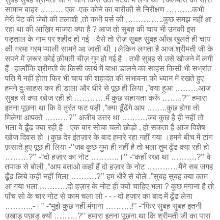
सामान बाहर ……… एक -एक कोने का बारीकी से निरीक्षण ……….कभी
मेरी पेंट की जेबों की तलाशी ,तो कभी पर्स की ,…………..कुछ समझ नहीं आ
रहा था की आख़िर माजरा क्या है ? आज तो सुबह की चाय भी उनकी इस
पड़ताल के नाम पर शहीद हो गई ।वैसे तो रोज़ सुबह सुबह आँख खुलते ही चाय
की गरमा गरम प्याली सामने आ जाती थी ।लेकिन लगता है आज श्रीमती जी के
सपने में ज़रूर कोई क़ीमती चीज़ गुम हो गई है ।तभी सुबह से उसे खोजने में लगी
हैं।हालाँकि श्रीमती के किसी कार्य में बाधा डालने का साहस किसी भी सभ्रांत
पति में नहीं होता फिर भी चाय की शहादत की संभावना को ध्यान में रखते हुए
हमने दुःसाहस कर ही डाला और धीरे से पूछ ही लिया ,”क्या हुआ ………आज
सुबह से क्या खोज रही हो …………मैं कुछ सहायता करूँ ……..?’’ हमारा
इतना पूछना था कि वे तुरंत फट पड़ी ,”क्या ढूँढेंगे आप ……..कुछ होगा तो
मिलेगा आपको ………?’’ अजीब उत्तर था ……….जब कुछ है ही नहीं तो
भला वे ढूँढ क्या रही है ।एक बार सोचा चलो छोड़ो , हो सकता है आज विशेष
खोज दिवस हो ।कुछ देर इंतज़ार के बाद हमारे रहा नहीं गया ।हमने बीच में टांग
फ़साते हुए पूछ ही लिया -‘’जब कुछ गुमा ही नहीं है तो भला तुम ढूँढ क्या रही हो
………?’’ -“दो हज़ार का नोट ………..।’’ -“कहाँ रखा था ……….?’’ वे
तपाक से बोली ,”आप बताओ कहाँ हैं दो हज़ार के नोट …………मैंने सब जगह
ढूँढ लिये कहीं नहीं मिला ……….?’’ हम धीरे से बोले ,”सुबह सुबह क्या काम
आ गया भला ,……….दो हज़ार के नोट ही क्यों चाहिए भला ? कुछ मंगाना है तो
पाँच सो के चार नोट से काम चला लो - - - दो हज़ार का बाद में ढूँढ लेना
………..-।’’ -“मुझे कुछ नहीं मंगाना ……….!’’ -“फिर सुबह सुबह इतनी
उखाड़ पछाड़ क्यों ………?’’ हमारा इतना पूछना था कि श्रीमती जी का पारा